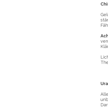
Chi
Gel
stä
Fäh
Ach
ver
Klä
Lic
The
Ura
All
unb
Dar