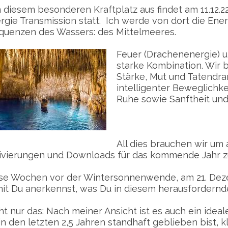
 diesem besonderen Kraftplatz aus findet am 11.12.2
rgie Transmission statt. Ich werde von dort die Ene
quenzen des Wassers: des Mittelmeeres.
Feuer (Drachenenergie) u
starke Kombination. Wir 
Stärke, Mut und Tatendran
intelligenter Beweglichke
Ruhe sowie Sanftheit un
All dies brauchen wir um
ivierungen und Downloads für das kommende Jahr zu
se Wochen vor der Wintersonnenwende, am 21. Deze
it Du anerkennst, was Du in diesem herausfordernde
ht nur das: Nach meiner Ansicht ist es auch ein idea
in den letzten 2,5 Jahren standhaft geblieben bist,