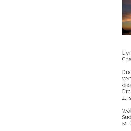
Der
Cha
Dra
ver
die
Dra
zu s
Wäh
Süd
Mal