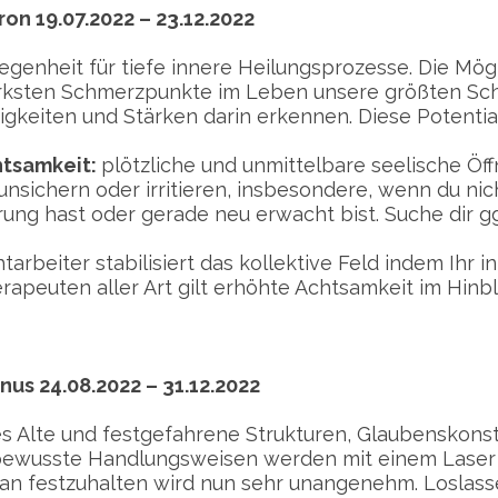
ron 19.07.2022 – 23.12.2022
egenheit für tiefe innere Heilungsprozesse. Die Mög
rksten Schmerzpunkte im Leben unsere größten Sch
igkeiten und Stärken darin erkennen. Diese Potenti
tsamkeit:
plötzliche und unmittelbare seelische 
unsichern oder irritieren, insbesondere, wenn du nic
rung hast oder gerade neu erwacht bist. Suche dir ggf
htarbeiter stabilisiert das kollektive Feld indem Ihr 
rapeuten aller Art gilt erhöhte Achtsamkeit im Hinbl
nus 24.08.2022 – 31.12.2022
es Alte und festgefahrene Strukturen, Glaubenskon
ewusste Handlungsweisen werden mit einem Laser a
an festzuhalten wird nun sehr unangenehm. Loslassen