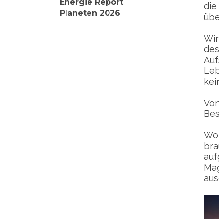
Energie Report
die
Planeten 2026
übe
Wir
des
Auf
Leb
kei
Von
Bes
Wo 
bra
auf
Mag
aus