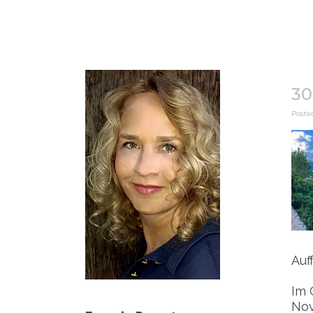
30
Posted
Auf
Im 
Nov