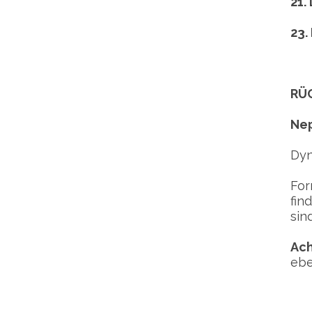
21.
23.
RÜ
Nep
Dyn
For
fin
sin
Ach
ebe