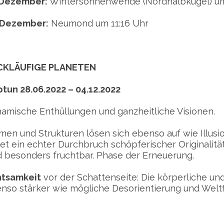
 Dezember:
Wintersonnenwende (Nordhalbkugel) um
 Dezember:
Neumond um 11:16 Uhr
CKLÄUFIGE PLANETEN
tun 28.06.2022 – 04.12.2022
amische Enthüllungen und ganzheitliche Visionen.
men und Strukturen lösen sich ebenso auf wie Illusi
det ein echter Durchbruch schöpferischer Originalitä
d besonders fruchtbar. Phase der Erneuerung.
tsamkeit
vor der Schattenseite: Die körperliche u
nso stärker wie mögliche Desorientierung und Weltf