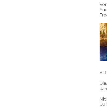
Von
Ene
Fre
Akt
Die
dam
Nic
Du 