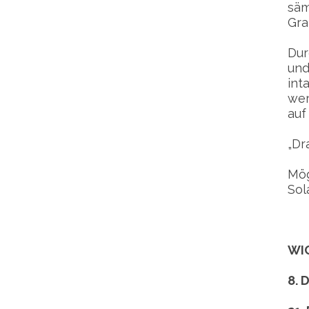
säm
Gra
Dur
und
int
wer
auf
„Dr
Mög
Sol
WI
8. 