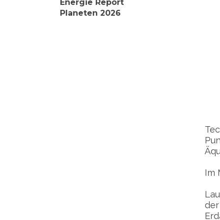
Energie Report
Planeten 2026
Tec
Pun
Äqu
Im 
Lau
der
Erd