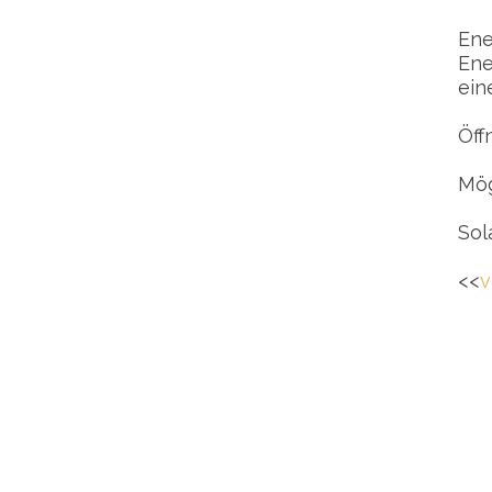
Ene
Ene
ein
Öff
Mög
Sol
<<
v