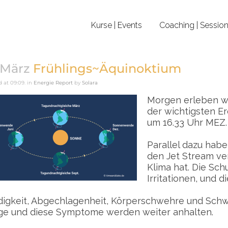
Kurse | Events
Coaching | Sessio
 März
Frühlings~Äquinoktium
 at 09:09.
in
Energie Report
by
Solara
Morgen erleben wi
der wichtigsten Er
um 16.33 Uhr MEZ.
Parallel dazu habe
den Jet Stream ver
Klima hat. Die Sc
Irritationen, und
igkeit, Abgechlagenheit, Körperschwehre und Schwin
ge und diese Symptome werden weiter anhalten.