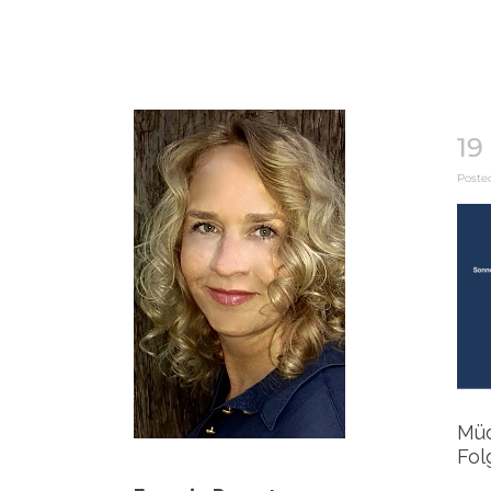
19
Posted
Müd
Fol