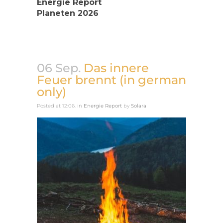
Energie Report
Planeten 2026
06 Sep.
Das innere
Feuer brennt (in german
only)
Posted at 12:06.
in
Energie Report
by
Solara