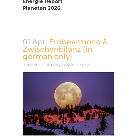
Energie Report
Planeten 2026
01 Apr.
Erdbeermond &
Zwischenbilanz (in
german only)
Posted at 10:10.
in
Energie Report
by
Solara